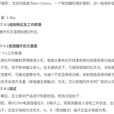
护面积：当空间高度为6m~12mm，一个探测器的保护面积，对一般保护现
: 1.0kg
XT-Y-1结构特征及工作原理
器外形示意图如图1所式。
XT-Y-1探测器外形示意图
T-Y-1工作原理
采用红外线散射原理探测火灾，电路主要有红外线发射部分和接收部分组
光干扰，但不影响烟尘进入。在无烟状态下，只接收很弱的红外光，当有
定浓度时，可输出报警信号。为减少干扰及降低功耗，发射电路采用间歇
出信号采用开关量（继电器无源触点）方式，可以和国内外任何厂家的火
T-Y-1测试
开箱后，应立即对产品进行性能检验。检验过程如下：
腔，将DC24V电源连接在D、D端子上，则探测器进入巡检工作状态，
端子，应显示电阻为无穷大，G、B（常闭触点）端子应显示电阻为零。