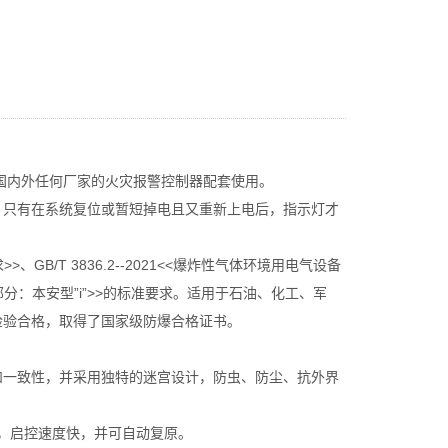
和国内外任何厂家的火灾报警控制器配套使用。
。只有在系统复位或暂短掉电且又重新上电后，指示灯才
、GB/T 3836.2--2021<<爆炸性气体环境用电气设备
 第4部分：本安型”i”>>的标准要求。适用于石油、化工、军
检验合格，取得了国家级防爆合格证书。
和一致性，并采用独特的迷宫设计，防虫、防尘、抗外界
路，启控速度快，并可自动复原。