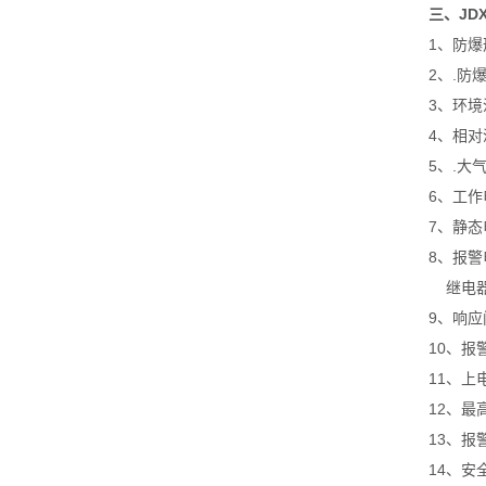
三、JDX
1、防爆
2、.防爆
3、环境
4、相对
5、.大气
6、工作电
7、静态电
8、报警电
继电器触
9、响应阈
10、报警
11、上
12、最高
13、
14、安全