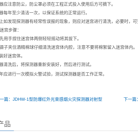
测器应注意防尘，防尘罩必须在工程正式投入使用后方可摘下。
测器每年至少清洁一次，以保证系统的正常运行。
程上如发现探测器有经常性误报的现象，则应对迷宫进行清洗，必要时，可
迷宫步骤：
先用手捏住迷宫体两侧轻轻摇动将其拔下。
用镊子夹住酒精棉球仔细清洗迷宫体内腔，注意不要将棉絮留入迷宫体内。
安装好迷宫体。
测器清洗后，将探测器重新安装好，然后进行测试。
半年应进行一次模拟火警试验，测试探测器是否工作正常。
一篇：JDHW-1型防爆红外光束感烟火灾探测器对射型
下一篇
产品