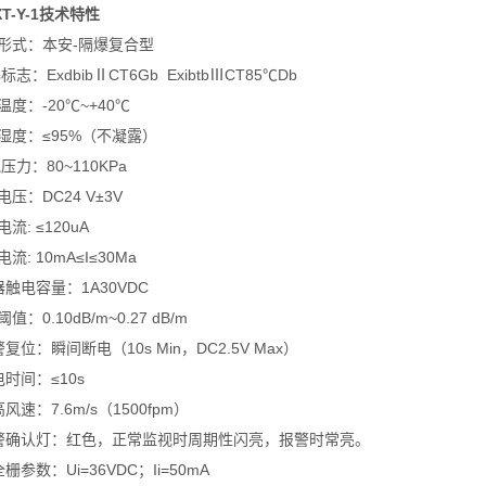
T-Y-1技术特性
形式：本安-隔爆复合型
标志：ExdbibⅡCT6Gb ExibtbⅢCT85℃Db
温度：-20℃~+40℃
湿度：≤95%（不凝露）
压力：80~110KPa
压：DC24 V±3V
流: ≤120uA
流: 10mA≤I≤30Ma
电容量：1A30VDC
值：0.10dB/m~0.27 dB/m
复位：瞬间断电（10s Min，DC2.5V Max）
电时间：≤10s
风速：7.6m/s（1500fpm）
报警确认灯：红色，正常监视时周期性闪亮，报警时常亮。
栅参数：Ui=36VDC；Ii=50mA