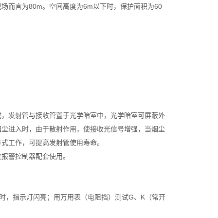
场而言为80m。空间高度为6m以下时，保护面积为60
成，发射管与接收管置于光学暗室中，光学暗室可屏蔽外
烟尘进入时，由于散射作用，使接收光信号增强，当烟尘
方式工作，可提高发射管使用寿命。
灾报警控制器配套使用。
此时，指示灯闪亮；用万用表（电阻挡）测试G、K（常开