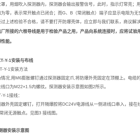
尘罩，用烟吹入探测器内，探测器会输出报警信号，此时，指示灯常亮；用
阻为零，表示常开触点已闭合；而G、B（常闭触点）端子应显示电阻为无
过上述检验不合格，请不要打开防爆壳体，应立即与我们联系，商议解决办法。
出厂所接的六根导线是用于检验产品之用，产品向系统连接时，应将试验用
爆性能。
T-Y-1安装与布线
XT-Y-1安装方法
情况,用M6膨胀螺钉通过探测器固定爪,将防爆外壳固定在顶棚上。电缆的
线口为M22×1.5内螺纹。探测器安装示意图如图2所示。
T-Y-1接线：
测器外壳固定螺钉，打开隔爆腔将DC24V电源线从一侧进线口串入，接在
常闭无源触点。见图3 接线图。
测器安装示意图