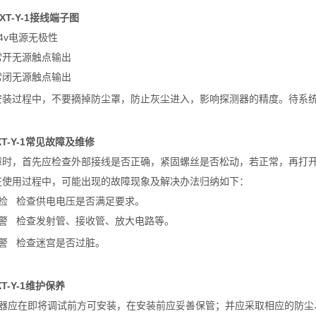
XT-Y-1接线端子图
24v电源无极性
常开无源触点输出
常闭无源触点输出
安装过程中，不要摘掉防尘罩，防止灰尘进入，影响探测器的精度。待系
XT-Y-1常见故障及维修
障时，首先应检查外部接线是否正确，紧固螺丝是否松动，若正常，再打
在使用过程中，可能出现的故障现象及解决办法归纳如下：
巡检 检查供电电压是否满足要求。
报警 检查发射管、接收管、放大电路等。
报警 检查迷宫是否过脏。
T-Y-1维护保养
测器应在即将调试前方可安装，在安装前应妥善保管；并应采取相应的防尘