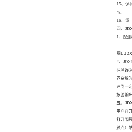
15、保
m。
16、重 量
四、JD
1、探测
图1 JD
2、JDX
探测器
界杂散
达到一
报警输
五、JDX
用户在
打开隔爆
触点）