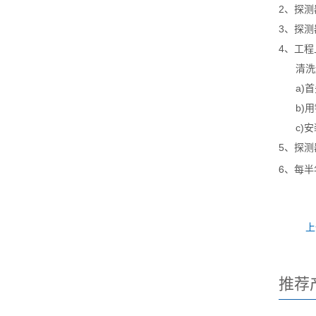
2、探
3、探
4、工
清洗
a)首
b)
c)
5、探
6、每
上
推荐