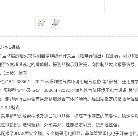
T-Y-1概述
-Y-1型防爆感烟火灾探测器是非编码开关型（继电器输出）探测器，可以
烟雾浓度超过设定的阈值时，探测器指示灯常亮，向控制器发出报警信号
烁（巡检）状态。
GB/T 3836.1—2021<<爆炸性气体环境用电气设备 第1部分：通用要求>>
：隔爆型”d”>>及 GB/T 3836.4--2021<<爆炸性气体环境用电气设备
金、制药等行业中含有易燃易爆混合气体的场所。经国家指定的检验单位
T-Y-1特点
器采用新型的散射技术及进口光电器件，提高了传感器的可靠性、稳定性
扰性能良好。结构新颖、外形美观、性能稳定可靠、抗潮湿性强。
已配接了JDAS型安全栅。安全栅采用电阻性、晶体管双重化电子开关电