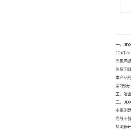
一、JDX
JDXT
当现场
恢复闪
本产品符合
第2部分
工、冶
二、JDX
本探测
光线干
探测器