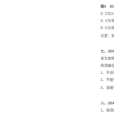
图3 JD
D D为
G K为
B G为
注意：
七、JD
发生故
探测器
1、不
2、不
3、误
八、JDX
1、探