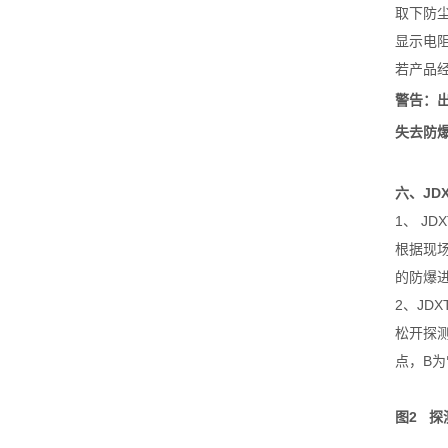
取下防
显示电
若产品经
警告：
失去防
六、JDX
1、 JD
根据现场
的防爆进
2、JDX
松开探
点，B为
图2 探